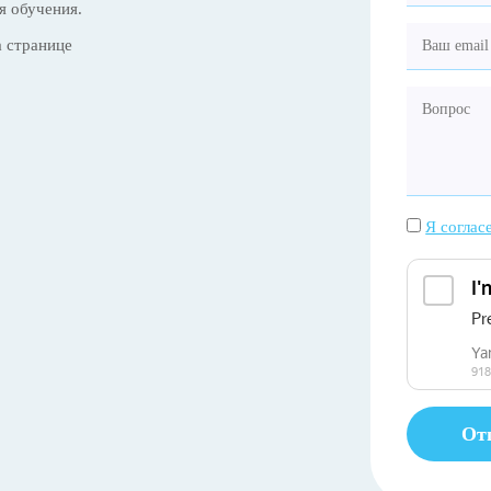
я обучения.
 странице
Я соглас
От