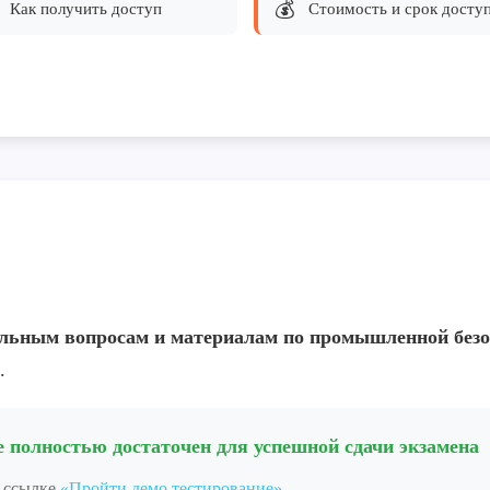
💰
Как получить доступ
Стоимость и срок досту
уальным вопросам и материалам по промышленной без
.
 полностью достаточен для успешной сдачи экзамена
о ссылке
«Пройти демо тестирование»