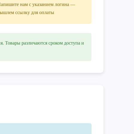
апишите нам с указанием логина —
ышлем ссылку для оплаты
я. Товары различаются сроком доступа и