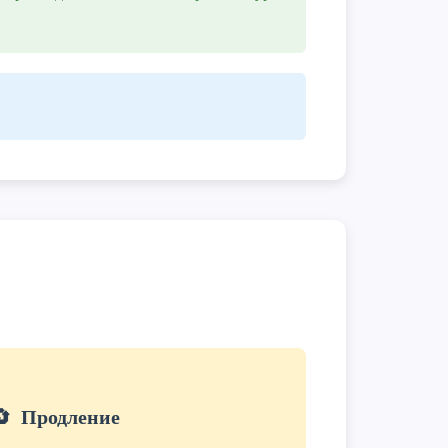
🔄
Продление