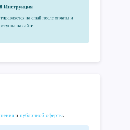
 Инструкция
тправляется на email после оплаты и
оступна на сайте
ашения
и
публичной оферты
.