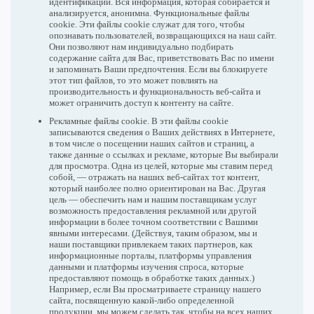
идентификации. Вся информация, которая собирается и
анализируется, анонимна. Функциональные файлы
cookie. Эти файлы cookie служат для того, чтобы
опознавать пользователей, возвращающихся на наш сайт.
Они позволяют нам индивидуально подбирать
содержание сайта для Вас, приветствовать Вас по имени
и запоминать Ваши предпочтения. Если вы блокируете
этот тип файлов, то это может повлиять на
производительность и функциональность веб-сайта и
может ограничить доступ к контенту на сайте.
Рекламные файлы cookie. В эти файлы cookie
записываются сведения о Ваших действиях в Интернете,
в том числе о посещении наших сайтов и страниц, а
также данные о ссылках и рекламе, которые Вы выбирали
для просмотра. Одна из целей, которые мы ставим перед
собой, — отражать на наших веб-сайтах тот контент,
который наиболее полно ориентирован на Вас. Другая
цель — обеспечить нам и нашим поставщикам услуг
возможность предоставления рекламной или другой
информации в более точном соответствии с Вашими
явными интересами. (Действуя, таким образом, мы и
наши поставщики привлекаем таких партнеров, как
информационные порталы, платформы управления
данными и платформы изучения спроса, которые
предоставляют помощь в обработке таких данных.)
Например, если Вы просматриваете страницу нашего
сайта, посвященную какой-либо определенной
продукции, мы можем сделать так, чтобы на всех наших